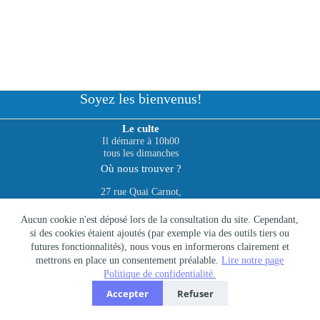
Soyez les bienvenus!
Le culte
Il démarre à 10h00
tous les dimanches
Où nous trouver ?
27 rue Quai Carnot,
49400 Saumur
Vie Nouvelle Saumur
Aucun cookie n'est déposé lors de la consultation du site. Cependant,
si des cookies étaient ajoutés (par exemple via des outils tiers ou
Nos services
futures fonctionnalités), nous vous en informerons clairement et
Qui sommes-nous
mettrons en place un consentement préalable.
Lire notre page
Prédications
Politique de confidentialité.
Contact
Accepter
Refuser
Mentions légales
-
Politique de confidentialités
Copyright © 2026