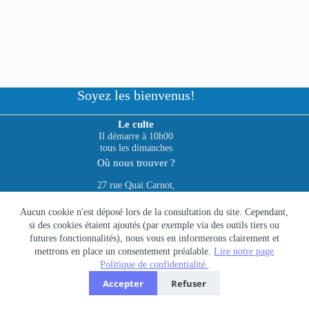
Soyez les bienvenus!
Le culte
Il démarre à 10h00
tous les dimanches
Où nous trouver ?
27 rue Quai Carnot,
49400 Saumur
Vie Nouvelle Saumur
Aucun cookie n'est déposé lors de la consultation du site. Cependant,
si des cookies étaient ajoutés (par exemple via des outils tiers ou
Nos services
futures fonctionnalités), nous vous en informerons clairement et
Qui sommes-nous
mettrons en place un consentement préalable.
Lire notre page
Prédications
Politique de confidentialité.
Contact
Accepter
Refuser
Mentions légales
-
Politique de confidentialités
Copyright © 2026